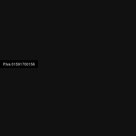
P.Iva 01591700156