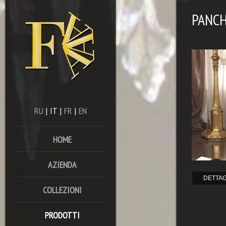
PANC
RU
|
IT
|
FR
|
EN
HOME
AZIENDA
DETTAG
COLLEZIONI
PRODOTTI