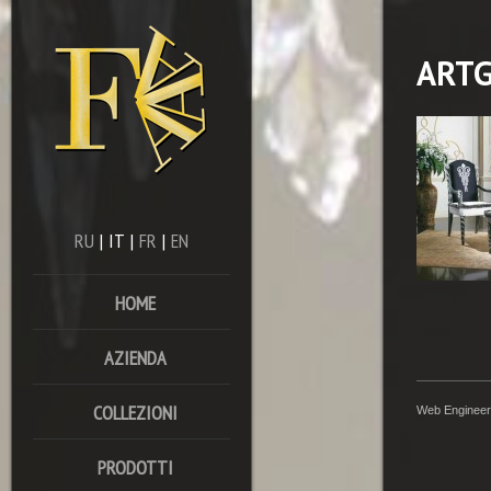
ART
RU
|
IT
|
FR
|
EN
HOME
AZIENDA
COLLEZIONI
Web Engineer
PRODOTTI